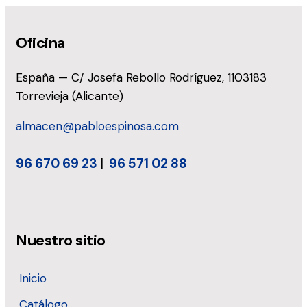
Oficina
España — C/ Josefa Rebollo Rodríguez, 1103183
Torrevieja (Alicante)
almacen@pabloespinosa.com
96 670 69 23
|
96 571 02 88
Nuestro sitio
Inicio
Catálogo